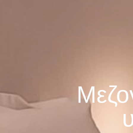
Μεζον