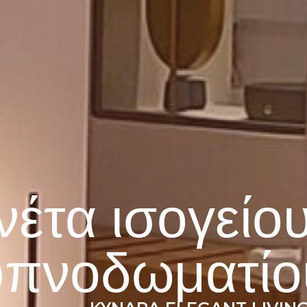
έτα ισογείο
υπνοδωματίο