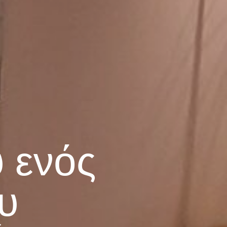
υ ενός
υ