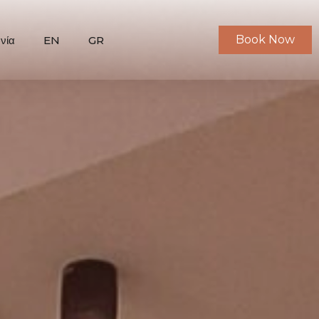
Book Now
νία
EN
GR